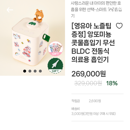
사랑스러운 내 아이의 편안한 호
흡을 위한 선택-스마트 콧물흡입
기
[영유아 노즐팁
증정] 앙또미뇽
콧물흡입기 무선
BLDC 전동식
의료용 흡인기
269,000
원
329,000원
18
%
적립금
2,690원
배송비
3,000원(3만원 이상 구매 시 무료)